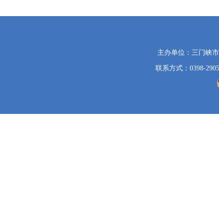
党
主办单位：三门峡
政
联系方式：0398-2905
机
关