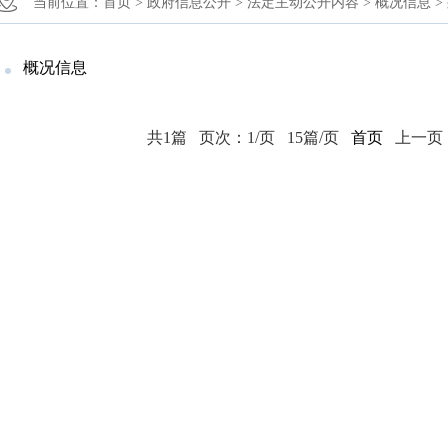
当前位置：
首页 >
政府信息公开 >
法定主动公开内容 >
概况信息 >
概况信息
共1篇
页次：1/页
15篇/页
首页
上一