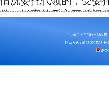
情况委托代领的，受委
件，经审核后方可登记
由考生自行负责。
主办单位：三门峡市财政局
三、市直领证地点：
联系方式：0398-2905303
网站
豫公网
市财政局会计科
909办
咨询电话：
0398—2608
四、县（市、区）证
1、义马市财政局会计科：