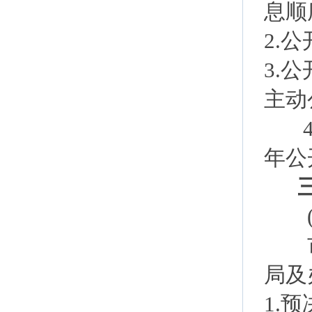
息顺
2.
3.
主
4.
年
(一
市财
局及
1.