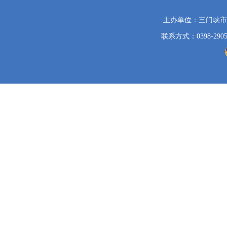
党
主办单位：三门峡
政
联系方式：0398-2905
机
关