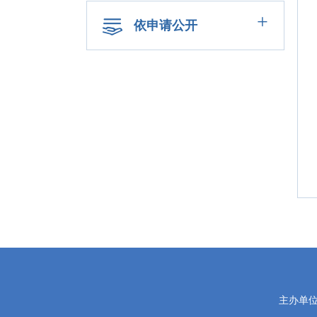
+
依申请公开
党
主办单
政