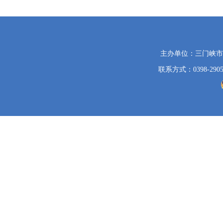
党
主办单位：三门峡
政
联系方式：0398-2905
机
关