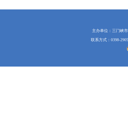
党
主办单位：三门峡
政
联系方式：0398-2905
机
关