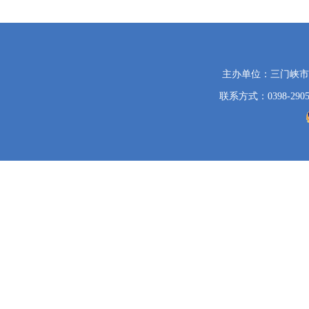
党
主办单位：三门峡
政
联系方式：0398-2905
机
关