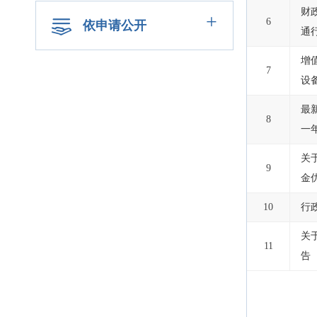
财
+
6
依申请公开
通
增
7
设
最
8
一
关
9
金
10
行
关
11
告