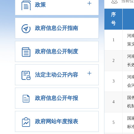
+
当前位
政策
序
号
政府信息公开指南
河
1
策
政府信息公开制度
河
2
长
+
法定主动公开内容
河
3
会
政府信息公开年报
国
4
机
国
政府网站年度报表
5
标