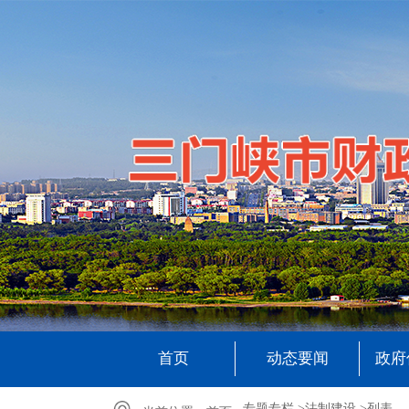
首页
动态要闻
政府
专题专栏 >
法制建设 >
列表