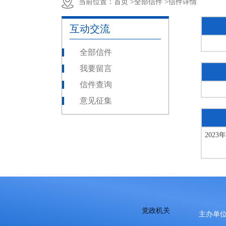
当前位置：
首页 >
全部信件 >
信件详情
互动交流
全部信件
我要留言
信件查询
意见征集
202
党政机关
主办单