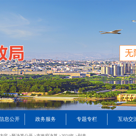
无
信息公开
政务服务
专题专栏
互动交
内容 >
预决算公开 >
市政府决算 >
2024年 >
列表