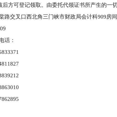
核后方可登记领取。由委托代领证书所产生的一
棠路交叉口西北角三门峡市财政局会计科909房
09
电话：
33371
11827
39212
63010
62895