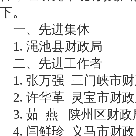
下。
一、先进集体
1.
渑池县
财政局
二、先进工作者
1. 张万强 三门峡市
2
.
许华革
灵宝市
财政
3
.
茹
燕
陕州
区财政
4
.
闫鲜珍
义马
市财政