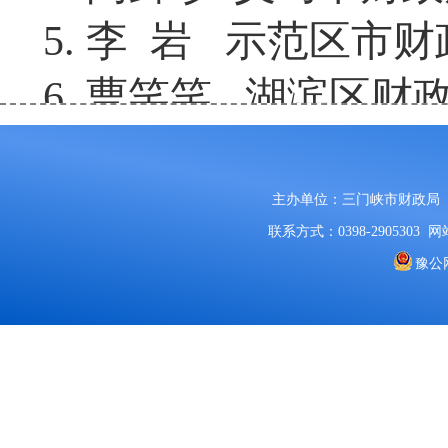
5
.
李
岩
示范区
市财
6
.
曹笑笑
湖滨区
财
公示时间：2023年11
示期间，对公示的拟推
主办单位：三门峡市财政局
联系方式：0398-2905303
网站
反映。
豫公网
受理反映情况的部门
三门峡
市人力资源和社
电话：039
8
-
2976263