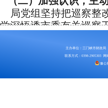
（二）加强认识，主
局党组坚持把
巡察
整
学深悟透市委有关巡察
讲政治、讲党性的高度
面举一反三，坚决贯彻
主办单位：三门峡市财政局
联系方式：0398-2905303
网站
实有效整改落实。
豫公网
（
三）强化责任，细
建立并实施
“台账式管
整改落实。进一步细化