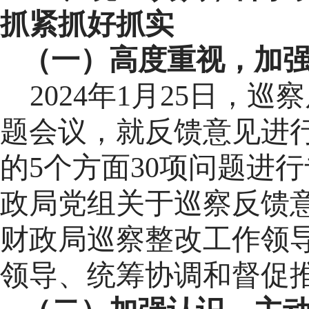
抓紧
抓好
抓实
（一）
高度重视，加
2024年
1
月
25
日，巡察
题
会议，就反馈意见
进
的
5
个方面
30
项
问题进行
政局党组
关于巡察反馈
财政局
巡察整改工作领
领导、统筹协调和督促