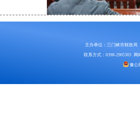
主办单位：三门峡市财政局
联系方式：0398-2905303
网站
会议听取了各县（市、
豫公网
收支运行、高质量发展
审计等重点工作进展情
良好开局既关乎全年走
能够为财政保障提供