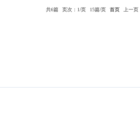
共6篇
页次：1/页
15篇/页
首页
上一