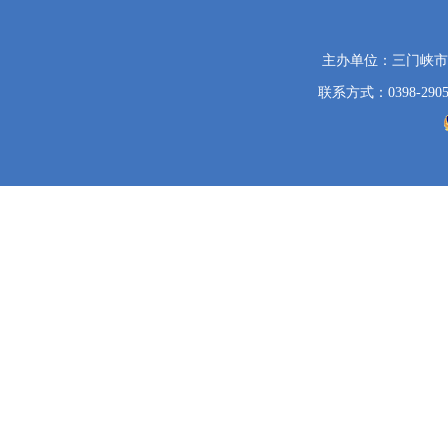
党
主办单位：三门峡
政
联系方式：0398-2905
机
关