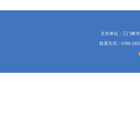
党
主办单位：三门峡
政
联系方式：0398-2905
机
关