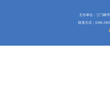
党
主办单位：三门峡
政
联系方式：0398-2905
机
关